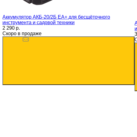
Аккумулятор АКБ-20/2Б EA+ для бесщёточного
инструмента и садовой техники
2 290 p.
Скоро в продаже
3