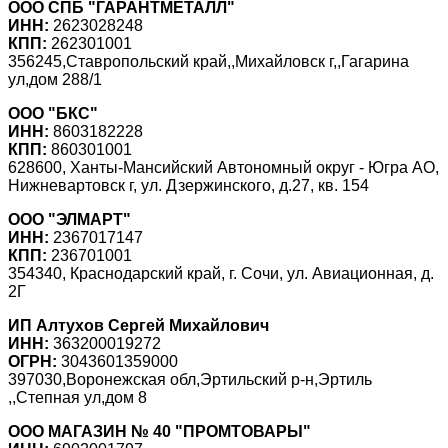
ООО СПБ "ГАРАНТМЕТАЛЛ"
ИНН:
2623028248
КПП:
262301001
356245,Ставропольский край,,Михайловск г,,Гагарина
ул,дом 288/1
ООО "БКС"
ИНН:
8603182228
КПП:
860301001
628600, Ханты-Мансийский Автономный округ - Югра АО,
Нижневартовск г, ул. Дзержинского, д.27, кв. 154
ООО "ЭЛМАРТ"
ИНН:
2367017147
КПП:
236701001
354340, Краснодарский край, г. Сочи, ул. Авиационная, д.
2Г
ИП Алтухов Сергей Михайлович
ИНН:
363200019272
ОГРН:
3043601359000
397030,Воронежская обл,Эртильский р-н,Эртиль
,,Степная ул,дом 8
ООО МАГАЗИН № 40 "ПРОМТОВАРЫ"