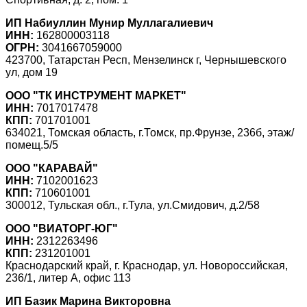
ИП Набиуллин Мунир Муллагалиевич
ИНН:
162800003118
ОГРН:
3041667059000
423700, Татарстан Респ, Мензелинск г, Чернышевского
ул, дом 19
ООО "ТК ИНСТРУМЕНТ МАРКЕТ"
ИНН:
7017017478
КПП:
701701001
634021, Томская область, г.Томск, пр.Фрунзе, 236б, этаж/
помещ.5/5
ООО "КАРАВАЙ"
ИНН:
7102001623
КПП:
710601001
300012, Тульская обл., г.Тула, ул.Смидович, д.2/58
ООО "ВИАТОРГ-ЮГ"
ИНН:
2312263496
КПП:
231201001
Краснодарский край, г. Краснодар, ул. Новороссийская,
236/1, литер А, офис 113
ИП Базик Марина Викторовна