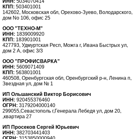
ИНН:
5034070414
КПП:
503401001
142602, Московская обл, Орехово-Зуево, Володарского,
дом No 106, офис 25
ООО "ТЕХНО-М"
ИНН:
1839009920
КПП:
183901001
427793, Удмуртская Респ, Можга г, Ивана Быстрых ул,
дом 2 А, офис 3/3
ООО "ПРОФИСВАРКА"
ИНН:
5609071409
КПП:
563801001
460508, Оренбургская обл, Оренбургский р-н, Ленина п,
Звездная ул, дом № 1
ИП Ольшанский Виктор Борисович
ИНН:
920455376460
ОГРН:
3179204000140
299055,Севастополь г,Генерала Лебедя ул, дом 20,
,квартира 27
ИП Просеков Сергей Юрьевич
ИНН:
382703441403
ОГРН:
3153850000940