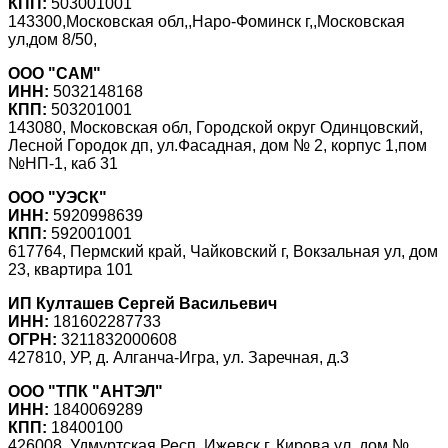
КПП:
503001001
143300,Московская обл,,Наро-Фоминск г,,Московская
ул,дом 8/50,
ООО "САМ"
ИНН:
5032148168
КПП:
503201001
143080, Московская обл, Городской округ Одинцовский,
Лесной Городок дп, ул.Фасадная, дом № 2, корпус 1,пом
№НП-1, каб 31
ООО "УЭСК"
ИНН:
5920998639
КПП:
592001001
617764, Пермский край, Чайковский г, Вокзальная ул, дом
23, квартира 101
ИП Култашев Сергей Васильевич
ИНН:
181602287733
ОГРН:
3211832000608
427810, УР, д. Алганча-Игра, ул. Заречная, д.3
ООО "ТПК "АНТЭЛ"
ИНН:
1840069289
КПП:
18400100
426008, Удмуртская Респ, Ижевск г, Кирова ул, дом №