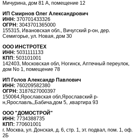
Мичурина, дом 81 А, помещение 12
ИП Смирнов Олег Александрович
ИНН:
370701433326
ОГРН:
3043701365000
155315, Ивановская обл., Вичугский р-он, дер.
Семигорье, ул. Новая, дом 30
ООО ИНСТРОТЕХ
ИНН:
5031111133
КПП:
503101001
142403, Московская обл, Ногинск, Аптечный переулок,
дом No 1, помещение 78
ИП Голов Александр Павлович
ИНН:
760209582380
ОГРН:
3187627000397
150064,Ярославская обл,Ярославский р-
н,Ярославль,,Бабича,дом 5, ,квартира 93
ООО "ДОМОСТРОЙ"
ИНН:
7734388735
КПП:
770601001
г. Москва, ул. Донская, д. 6, стр. 1, эт. подвал, пом. 1, оф.
2Б