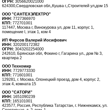
ОГРН:
3056620021000
624300,Свердловская обл,,Кушва г,,Строителей ул,дом 15
ООО "САНТЕХЭЛЕКТРО"
ИНН:
7727366970
КПП:
772701001
117447, Москва г, Винокурова ул, дом 11, корпус 1,
помещение l, этаж 1, ком 4
ИП Фирсов Валерий Иосифович
ИНН:
320200172382
ОГРН:
3043202254000
242610, Брянская обл, Фокино г, Гагарина ул., дом № 3,
квартира 2
ООО Техномир
ИНН:
7729773330
КПП:
771601001
129281, г. Москва, Олонецкий проезд, дом 4, корпус 2,
этаж 4, комната 15
ООО "САТОРИ"
ИНН:
1651090239
КПП:
165101001
423577, Россия, Республика Татарстан, г. Нижнекамск, ул.
Спортивная, д. 2, пом. 1