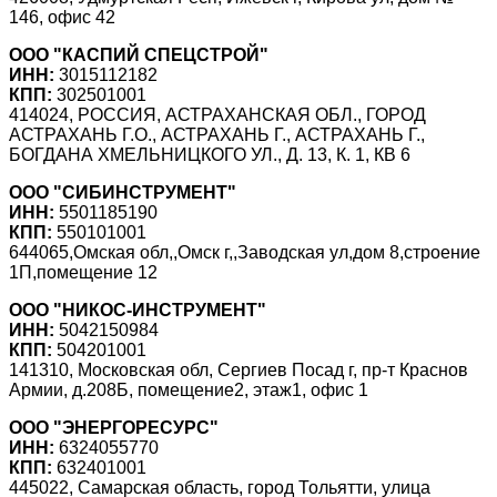
146, офис 42
ООО "КАСПИЙ СПЕЦСТРОЙ"
ИНН:
3015112182
КПП:
302501001
414024, РОССИЯ, АСТРАХАНСКАЯ ОБЛ., ГОРОД
АСТРАХАНЬ Г.О., АСТРАХАНЬ Г., АСТРАХАНЬ Г.,
БОГДАНА ХМЕЛЬНИЦКОГО УЛ., Д. 13, К. 1, КВ 6
ООО "СИБИНСТРУМЕНТ"
ИНН:
5501185190
КПП:
550101001
644065,Омская обл,,Омск г,,Заводская ул,дом 8,строение
1П,помещение 12
ООО "НИКОС-ИНСТРУМЕНТ"
ИНН:
5042150984
КПП:
504201001
141310, Московская обл, Сергиев Посад г, пр-т Краснов
Армии, д.208Б, помещение2, этаж1, офис 1
ООО "ЭНЕРГОРЕСУРС"
ИНН:
6324055770
КПП:
632401001
445022, Самарская область, город Тольятти, улица