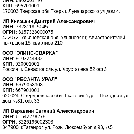
ИНН:
6902001797
КПП:
695201001
170003,Тверская обл,Тверь г,,Луначарского ул,дом 4,
ИП Князькин Дмитрий Александрович
ИНН:
732811815045
ОГРН:
3157328000075
432072, Ульяновская обл, Ульяновск г, Авиастроителей
пр-кт, дом 15, квартира 210
ООО "ЭЛИНС-СВАРКА"
ИНН:
9102244482
КПП:
920001001
Россия, г. Севастополь,ул. Хрусталева 52 оф 3
ООО "РЕСАНТА-УРАЛ"
ИНН:
6679058308
КПП:
667901001
620024, Свердловская обл, Екатеринбург г, Походная ул,
дом №81, оф. 33
ИП Варавкин Евгений Александрович
ИНН:
615422782781
ОГРН:
3226196002303
347900, г.Таганрог, ул. Розы Люксембург, д 93, кв5