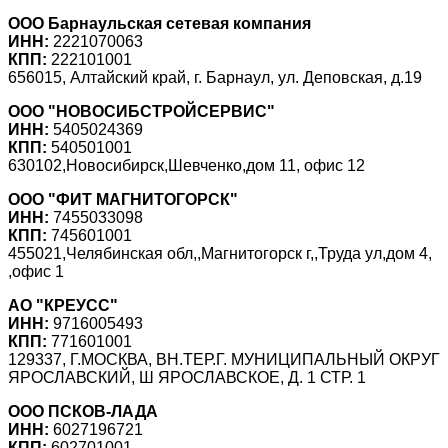
ООО Барнаульская сетевая компания
ИНН:
2221070063
КПП:
222101001
656015, Алтайский край, г. Барнаул, ул. Деповская, д.19
ООО "НОВОСИБСТРОЙСЕРВИС"
ИНН:
5405024369
КПП:
540501001
630102,Новосибирск,Шевченко,дом 11, офис 12
ООО "ФИТ МАГНИТОГОРСК"
ИНН:
7455033098
КПП:
745601001
455021,Челябинская обл,,Магнитогорск г,,Труда ул,дом 4,
,офис 1
АО "КРЕУСС"
ИНН:
9716005493
КПП:
771601001
129337, Г.МОСКВА, ВН.ТЕР.Г. МУНИЦИПАЛЬНЫЙ ОКРУГ
ЯРОСЛАВСКИЙ, Ш ЯРОСЛАВСКОЕ, Д. 1 СТР. 1
ООО ПСКОВ-ЛАДА
ИНН:
6027196721
КПП:
602701001