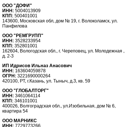
ООО "ДОФИ"
ИНН:
5004013909
КПП:
500401001
143600, Московская обл, дом № 19, г. Волоколамск, ул.
Панфилова
ООО "РЕМГРУПП"
ИНН:
3528233954
КПП:
352801001
162604, Вологодская обл., г. Череповец, ул. Молодежная ,
д. 2-3
ИП Идрисов Ильназ Анасович
ИНН:
163604059878
ОГРН:
3221690000264
420100, РТ, г.Казань, ул. Тыныч, д.3, кв. 59
ООО "ГЛОБАЛТОРГ"
ИНН:
3461064114
КПП:
346101001
400026, Волгоградская обл., ул.Изобильная, дом № 6,
квартира 54
ООО МАРНИКС
ИНН:
7729773266