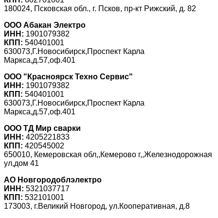
180024, Псковская обл., г. Псков, пр-кт Рижский, д. 82
ООО Абакан Электро
ИНН:
1901079382
КПП:
540401001
630073,Г.Новосибирск,Проспект Карла
Маркса,д.57,оф.401
ООО "Красноярск Техно Сервис"
ИНН:
1901079382
КПП:
540401001
630073,Г.Новосибирск,Проспект Карла
Маркса,д.57,оф.401
ООО ТД Мир сварки
ИНН:
4205221833
КПП:
420545002
650010, Кемеровская обл,,Кемерово г,,Железнодорожная
ул,дом 41
АО Новгородоблэлектро
ИНН:
5321037717
КПП:
532101001
173003, г.Великий Новгород, ул.Кооперативная, д.8