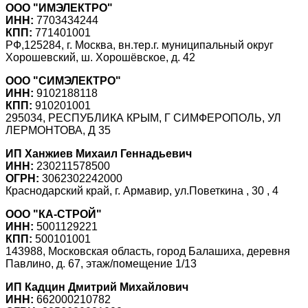
ООО "ИМЭЛЕКТРО"
ИНН:
7703434244
КПП:
771401001
РФ,125284, г. Москва, вн.тер.г. муниципальный округ
Хорошевский, ш. Хорошёвское, д. 42
ООО "СИМЭЛЕКТРО"
ИНН:
9102188118
КПП:
910201001
295034, РЕСПУБЛИКА КРЫМ, Г СИМФЕРОПОЛЬ, УЛ
ЛЕРМОНТОВА, Д 35
ИП Ханжиев Михаил Геннадьевич
ИНН:
230211578500
ОГРН:
3062302242000
Краснодарский край, г. Армавир, ул.Поветкина , 30 , 4
ООО "КА-СТРОЙ"
ИНН:
5001129221
КПП:
500101001
143988, Московская область, город Балашиха, деревня
Павлино, д. 67, этаж/помещение 1/13
ИП Кадцин Дмитрий Михайлович
ИНН:
662000210782