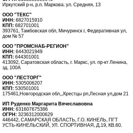
Иркутский р-н, р.п. Маркова. ул. Средняя, 13
ООО "ТЕКС"
ИНН:
6827015910
КПП:
682701001
393761, Тамбовская обл, Мичуринск г, Федеративная ул,
дом № 57
ООО "ПРОМСНАБ-РЕГИОН"
ИНН:
6443021949
КПП:
644301001
413092, Саратовская область, г. Маркс, ул. пр-кт Ленина,
зд. 100А
ООО "ЛЕСТОРГ"
ИНН:
5305006207
КПП:
530501001
175461,Новгородская обл,,,Крестцы рп,Лесная ул,дом 21
ИП Руденко Маргарита Вячеславовна
ИНН:
631607675386
ОГРН:
3236312000629
446442, САМАРСКАЯ ОБЛАСТЬ, Г.О. КИНЕЛЬ, ПГТ
УСТЬ-КИНЕЛЬСКИЙ, УЛ. СПОРТИВНАЯ, Д.19, КВ.60.