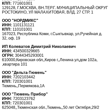
КПП:
771601001
129128, Г.МОСКВА, ВН.ТЕР.Г. МУНИЦИПАЛЬНЫЙ ОКРУГ
РОСТОКИНО, УЛ МАЛАХИТОВАЯ, ВЛД. 27 СТР. 1
ООО "НОРДМИКС"
ИНН:
1101131121
КПП:
110101001
167023, Республика Коми, г.Сыктывкар, ул.Ручейная д.
32, оф. 19
ИП Колеватов Димитрий Николаевич
ИНН:
434500329665
ОГРН:
3044345293001
610000,Кировская обл,,Киров г,,Ленина ул,дом 102а,
,квартира 101
ООО "Дельта-Тюмень"
ИНН:
7202103442
КПП:
720301001
Тюмень,,Пермякова,1А
ООО "Тюмень Прибор"
ИНН:
7203123762
КПП:
720301001
625048,,Тюменская обл.,Тюмень,,50 лет Октября,29/2