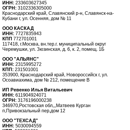
ИНН:
233603627345
ОГРН:
3102336305000
Краснодарский край, Славянский р-н, Славянск-на-
Кубани г, ул. Осенняя, дом № 11
ООО КАСКАД
ИНН:
7727835943
КПП
772701001
117418, г.Москва, вн.тер.г. муниципальный округ
Черемушки, ул. Зюзинская, д. 6, к. 2, помещ. 1Б
ООО "АЛЬЯНС"
ИНН:
2315995272
КПП:
231501001
353900, Краснодарский край, Новороссийск г, ул.
Осоавиахима, дом № 212, помещение В
ИП Ревенко Илья Витальевич
ИНН:
611904924071
ОГРН:
3176196000238
346970,Ростовская обл,,,Матвеев Курган
п,Привокзальный пер,дом 12
ООО "ТЕХСАД"
ИНН:
5030094559