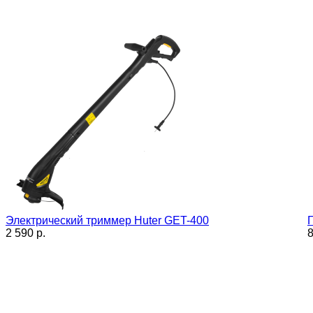
Электрический триммер Huter GET-400
2 590 p.
8