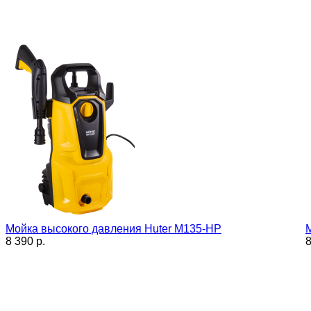
Мойка высокого давления Huter M135-HP
8 390 p.
8