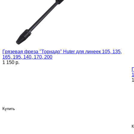
Грязевая фреза "Торнадо" Huter для линеек 105, 135,
165, 195, 140, 170, 200
1 150 p.
П
1
1
Купить
К