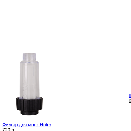
6
Фильтр для моек Huter
720 p.