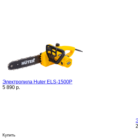
Электропила Huter ELS-1500P
5 890 p.
2
Купить