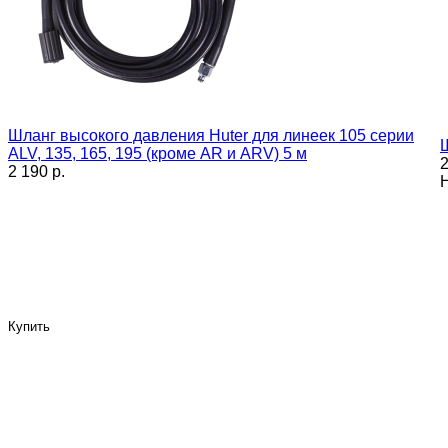
Шланг высокого давления Huter для линеек 105 серии
ALV, 135, 165, 195 (кроме AR и ARV) 5 м
2
2 190 p.
Купить