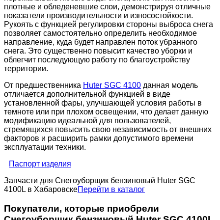
плотные и обледеневшие слои, демонстрируя отличные
показатели производительности и износостойкости.
Рукоять с функцией регулировки стороны выброса снега
позволяет самостоятельно определить необходимое
направление, куда будет направлен поток убранного
снега. Это существенно повысит качество уборки и
облегчит последующую работу по благоустройству
территории.
От предшественника
Huter SGC 4100
данная модель
отличается дополнительной функцией в виде
установленной фары, улучшающей условия работы в
темноте или при плохом освещении, что делает данную
модификацию идеальной для пользователей,
стремящихся повысить свою независимость от внешних
факторов и расширить рамки допустимого времени
эксплуатации техники.
Паспорт изделия
Запчасти для Снегоуборщик бензиновый Huter SGC
4100L в Хабаровске
Перейти в каталог
Покупатели, которые приобрели
Снегоуборщик бензиновый Huter SGC 4100L