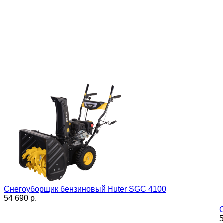
Снегоуборщик бензиновый Huter SGC 4100
54 690 p.
5