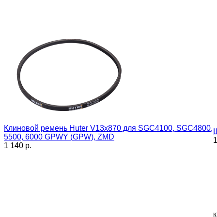
Клиновой ремень Huter V13x870 для SGC4100, SGC4800,
5500, 6000 GPWY (GPW), ZMD
1
1 140 p.
К