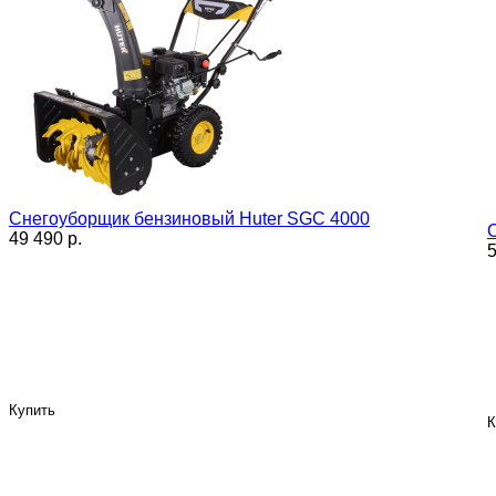
Снегоуборщик бензиновый Huter SGC 4000
49 490 p.
5
Купить
К