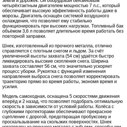
земли и дорожек. Он оборудован бензиновым
четырёхтактным двигателем мощностью 7 л.с., который
обеспечивает высокую эффективность работы даже в
морозы. Двигатель оснащён системой воздушного
охлаждения, что позволяет ему стабильно
функционировать при высоких нагрузках. Топливный бак
объёмом 3,6 л позволяет длительное время работать без
повторной заправки.
Шнек, изготовленный из прочного металла, отлично
справляется с плотным снегом и льдом. За счёт
увеличенной высоты захвата (54 см) удаётся быстро
ликвидировать высокие скопления снега. Ширина
захвата составляет 56 см, что значительно ускоряет
процесс уборки. Рукоятка с функцией изменения
направления выброса снега позволяет корректировать
траекторию прямо во время работы, экономя время и
усилия.
Модель самоходная, оснащена 5 скоростями движения
вперёд и 2 назад, что позволяет подобрать оптимальную
скорость в зависимости от условий работы. Колёса с
глубокими протекторами обеспечивают прекрасное
сцепление с дорогой, предотвращая пробуксовку и
проскальзывание на скользких поверхностях. Шнек
изготовлен из прочного металла с зубьями, способными