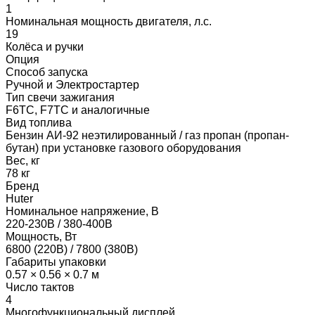
1
Номинальная мощность двигателя, л.с.
19
Колёса и ручки
Опция
Способ запуска
Ручной и Электростартер
Тип свечи зажигания
F6TC, F7TC и аналогичные
Вид топлива
Бензин АИ-92 неэтилированный / газ пропан (пропан-
бутан) при установке газового оборудования
Вес, кг
78 кг
Бренд
Huter
Номинальное напряжение, В
220-230В / 380-400В
Мощность, Вт
6800 (220В) / 7800 (380В)
Габариты упаковки
0.57 × 0.56 × 0.7 м
Число тактов
4
Многофункциональный дисплей