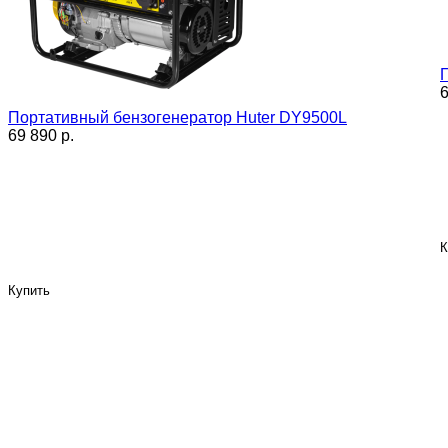
6
Портативный бензогенератор Huter DY9500L
69 890 p.
К
Купить