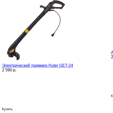
2
Электрический триммер Huter GET-24
2 590 p.
К
Купить