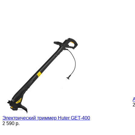
2
Электрический триммер Huter GET-400
2 590 p.