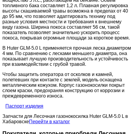
мощностью 5 л.с., работающем на бензине. Объем
топливного бака составляет 1,2 л. Плавная регулировка
высоты скашиваемой травы возможна в пределах от 40
до 95 мм, что позволяет адаптировать технику под
разные условия местности и требования к внешнему
виду газона. Ширина покоса составляет 56 см, такой
показатель позволяет значительно ускорить процесс
покоса, покрывая огромные площади за короткое время.
В Huter GLM-5.0 L применяется прочная леска диаметром
4 мм. По сравнению с лесками меньшего диаметра, она
показывает лучшую производительность и устойчивость
при взаимодействии с грубой травой.
Чтобы защитить оператора от осколков и камней,
полетевших при контакте с землей, модель оснащена
металлическим кожухом. Корпус газонокосилки покрыт
слоем краски, предохраняя конструкцию от коррозии и
преждевременного износа.
Паспорт изделия
Запчасти для Лесочная газонокосилка Huter GLM-5.0 L в
Хабаровске
Перейти в каталог
Покупатели, которые приобрели Лесочная