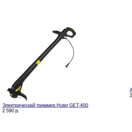
2
Электрический триммер Huter GET-400
2 590 p.