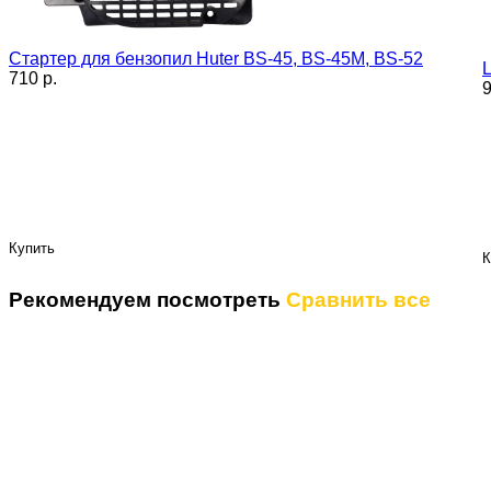
Стартер для бензопил Huter BS-45, BS-45М, BS-52
710 p.
9
Купить
К
Рекомендуем посмотреть
Сравнить все