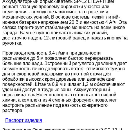
Аккумуляторный опрыскиватель SP-12 Li EA+ Huter
решает главную проблему обработки участка или
помещения - полную независимость от розетки и
механических усилий. В основе системы лежит литий-
ионная батарея напряжением 20 В и емкостью 4 А*ч. Эта
связка гарантирует стабильную мощность на всем цикле
заряда. Вам не нужно прилагать никаких усилий,
достаточно надеть 12-литровый ранец и нажать кнопку на
рукоятке.
Производительность 3,4 л/мин при дальности
распыления до 5 м позволяет быстро перекрывать
большие площади. Встроенный регулятор давления дает
возможность точно дозировать поток - от мягкого тумана
для внекорневой подкормки до плотной струи для
обработки высоких крон деревьев или дезинфекции
поверхностей. Штанга 0,9 м и шланг 1,2 м обеспечивают
удобный доступ в трудные зоны. Аккумуляторный
опрыскиватель Huter полностью готов к агрессивной
химии, а комплект из 4 сменных форсунок позволяет
настроить распыление под вязкость конкретного
раствора.
Паспорт изделия