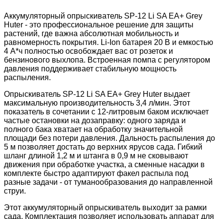
Аккумуляторный опрыскиватель SP-12 Li SA EA+ Grey
Huter - это профессиональное решение для защиты
растений, где важна абсолютная мобильность и
равномерность покрытия. Li-Ion батарея 20 В и емкостью
4 А*ч полностью освобождает вас от розеток и
бензинового выхлопа. Встроенная помпа с регулятором
давления поддерживает стабильную мощность
распыления.
Опрыскиватель SP-12 Li SA EA+ Grey Huter выдает
максимальную производительность 3,4 л/мин. Этот
показатель в сочетании с 12-литровым баком исключает
частые остановки на дозаправку: одного заряда и
полного бака хватает на обработку значительной
площади без потери давления. Дальность распыления до
5 м позволяет достать до верхних ярусов сада. Гибкий
шланг длиной 1,2 м и штанга в 0,9 м не сковывают
движения при обработке участка, а сменные насадки в
комплекте быстро адаптируют факел распыла под
разные задачи - от туманообразования до направленной
струи.
Этот аккумуляторный опрыскиватель выходит за рамки
сада. Комплектация позволяет использовать аппарат для