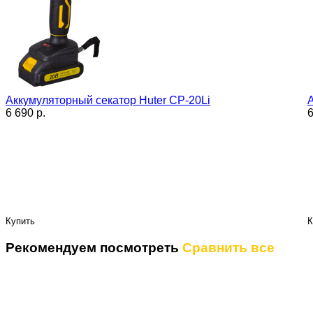
Аккумуляторный секатор Huter СР-20Li
6 690 p.
6
Купить
К
Рекомендуем посмотреть
Сравнить все